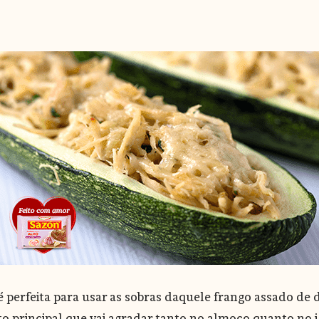
é perfeita para usar as sobras daquele frango assado d
to principal que vai agradar tanto no almoço quanto no j