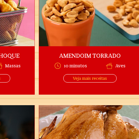
NHOQUE
AMENDOIM TORRADO
Massas
10 minutos
Aves
s
Veja mais receitas