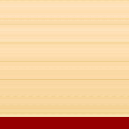
SAZÓN ® Tempera
&
Prepara