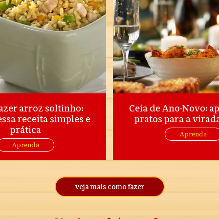
zer arroz soltinho:
Ceia de Ano-Novo: a
ssa receita simples e
pratos para a virad
prática
Aprenda
Aprenda
veja mais como fazer