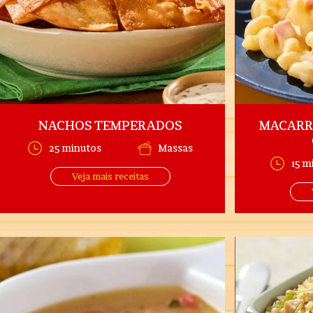
NACHOS TEMPERADOS
MACARR
25 minutos
Massas
15 m
Veja mais receitas