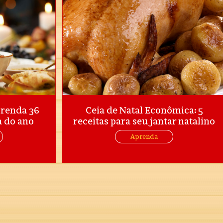
prenda 36
Ceia de Natal Econômica: 5
a do ano
receitas para seu jantar natalino
Aprenda