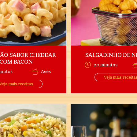
ÃO SABOR CHEDDAR
SALGADINHO DE 
COM BACON
20 minutos
inutos
Aves
Veja mais receita
Veja mais receitas