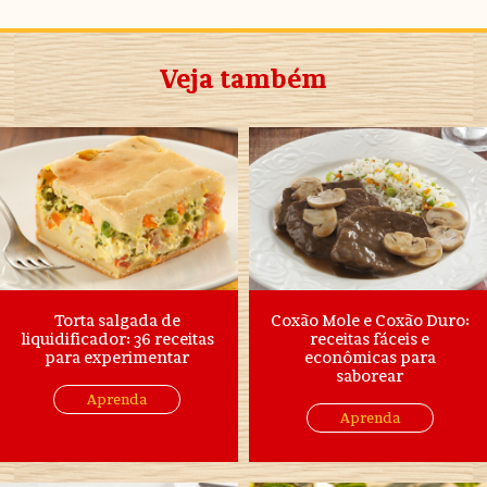
Veja também
Torta salgada de
Coxão Mole e Coxão Duro:
liquidificador: 36 receitas
receitas fáceis e
para experimentar
econômicas para
saborear
Aprenda
Aprenda