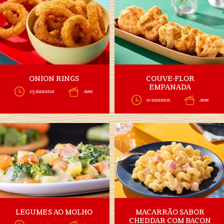
ONION RINGS
COUVE-FLOR
EMPANADA
25 minutos
Aves
10 minutos
Aves
LEGUMES AO MOLHO
MACARRÃO SABOR
CHEDDAR COM BACON