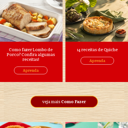
Como fazer Lombo de
14 receitas de Quiche
Porco? Confira algumas
receitas!
Aprenda
Aprenda
veja mais
Como Fazer