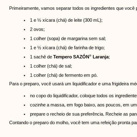
Primeiramente, vamos separar todos os ingredientes que você p
1 e ½ xícara (chá) de leite (300 mL);
2 ovos;
1 colher (sopa) de margarina sem sal;
1 e ½ xícara (chá) de farinha de trigo;
®
1 sachê de 
Tempero SAZÓN
 Laranja
;
1 colher (chá) de sal;
1 colher (chá) de fermento em pó.
Para o preparo, você usará um liquidificador e uma frigideira 
no copo do liquidificador, coloque todos os ingredien
cozinhe a massa, em fogo baixo, aos poucos, em uma 
prepare o recheio de sua preferência. Recheie as p
Contando o preparo do molho, você tem uma refeição pronta pa