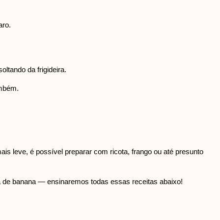
aro.
ltando da frigideira.
ambém.
s leve, é possível preparar com ricota, frango ou até presunto
a de banana — ensinaremos todas essas receitas abaixo!