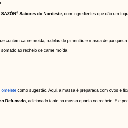
o.
®
o SAZÓN
Sabores do Nordeste
, com ingredientes que dão um toque
que contém
carne moída, rodelas de pimentão e massa de panqueca si
e, somado ao recheio de carne moída
 omelete
como sugestão. Aqui, a massa é preparada com ovos e fica
on Defumado
, adicionado tanto na massa quanto no recheio. Ele pode