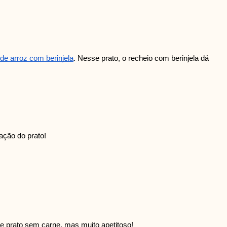
de arroz com berinjela
. Nesse prato, o recheio com berinjela dá
ação do prato!
de prato sem carne, mas muito apetitoso!