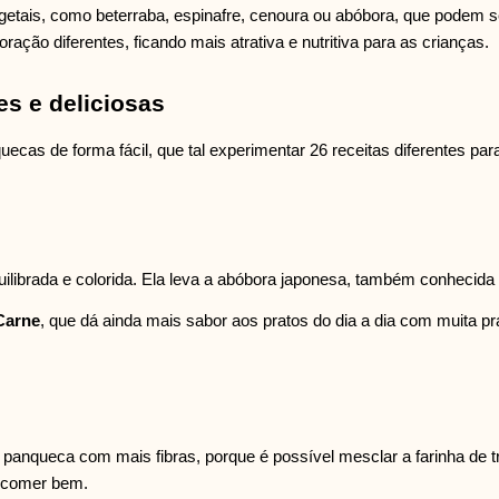
ais, como beterraba, espinafre, cenoura ou abóbora, que podem ser
ração diferentes, ficando mais atrativa e nutritiva para as crianças.
s e deliciosas
cas de forma fácil, que tal experimentar 26 receitas diferentes para
uilibrada e colorida. Ela leva a abóbora japonesa, também conhecid
arne
, que dá ainda mais sabor aos pratos do dia a dia com muita pr
anqueca com mais fibras, porque é possível mesclar a farinha de tr
e comer bem.