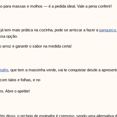
o para massas e molhos — é a pedida ideal. Vale a pena conferir!
á tem mais prática na cozinha, pode se arriscar a fazer a
panqueca 
essa opção.
o arroz e garantir o sabor na medida certa!
nafre
, que tem a massinha verde, vai te conquistar desde a apresent
com talos e folhas, e no
s. Abre o apetite!
lém disso, o recheio de espinafre é cremoso, sendo uma alternativa 