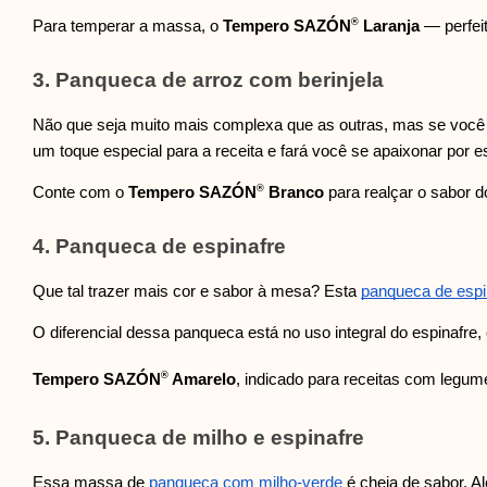
®
Para temperar a massa
, o
Tempero SAZÓN
Laranja
— perfeit
3. Panqueca de arroz com berinjela
Não que seja muito mais complexa que as outras, mas se você j
um toque especial para a receita e fará você se apaixonar por 
®
Conte com o
Tempero SAZÓN
Branco
para realçar o sabor d
4. Panqueca de espinafre
Que tal trazer mais cor e sabor à mesa? Esta
panqueca de espi
O diferencial dessa panqueca está no uso integral do espinafre, 
®
Tempero SAZÓN
Amarelo
, indicado para receitas com legume
5. Panqueca de milho e espinafre
Essa massa de
panqueca com milho-verde
é cheia de sabor. A