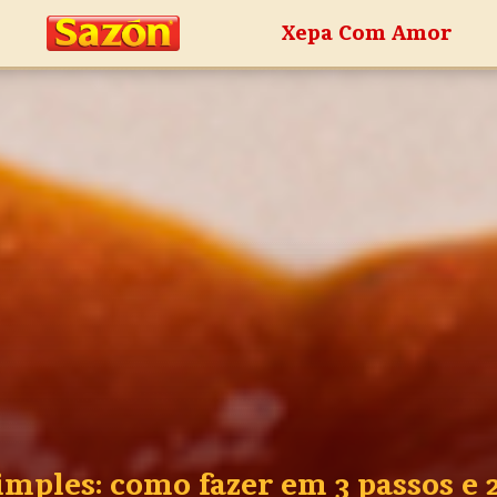
Xepa Com Amor
mples: como fazer em 3 passos e 2