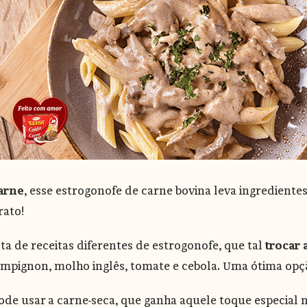
arne
, esse estrogonofe de carne bovina leva ingredien
rato!
ta de receitas diferentes de estrogonofe, que tal
trocar 
ampignon, molho inglês, tomate e cebola. Uma ótima opç
ode usar a carne-seca, que ganha aquele toque especial