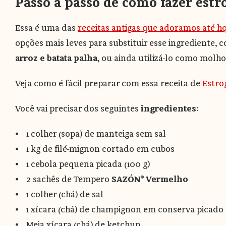
Passo a passo de como fazer est
Essa é uma das
receitas antigas que adoramos até ho
opções mais leves para substituir esse ingrediente,
arroz e batata palha
, ou ainda utilizá-lo como mol
Veja como é fácil preparar com essa receita de
Estro
Você vai precisar dos seguintes
ingredientes
:
⦁ 1 colher (sopa) de manteiga sem sal
⦁ 1 kg de filé-mignon cortado em cubos
⦁ 1 cebola pequena picada (100 g)
⦁ 2 sachês de Tempero
SAZÓN®
Vermelho
⦁ 1 colher (chá) de sal
⦁ 1 xícara (chá) de champignon em conserva picado 
⦁ Meia xícara (chá) de ketchup