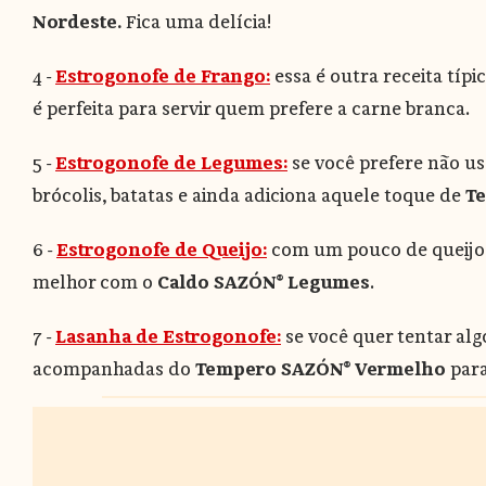
Nordeste.
Fica uma delícia!
4 -
Estrogonofe de Frango:
essa é outra receita típ
é perfeita para servir quem prefere a carne branca.
5 -
Estrogonofe de Legumes:
se você prefere não us
brócolis, batatas e ainda adiciona aquele toque de
T
6 -
Estrogonofe de Queijo:
com um pouco de queijo m
melhor com o
Caldo SAZÓN® Legumes
.
7 -
Lasanha de Estrogonofe:
se você quer tentar algo
acompanhadas do
Tempero SAZÓN® Vermelho
para