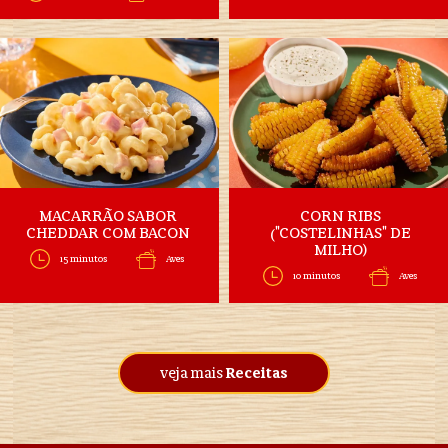
MACARRÃO SABOR
CORN RIBS
CHEDDAR COM BACON
("COSTELINHAS" DE
MILHO)
15 minutos
Aves
10 minutos
Aves
veja mais
Receitas