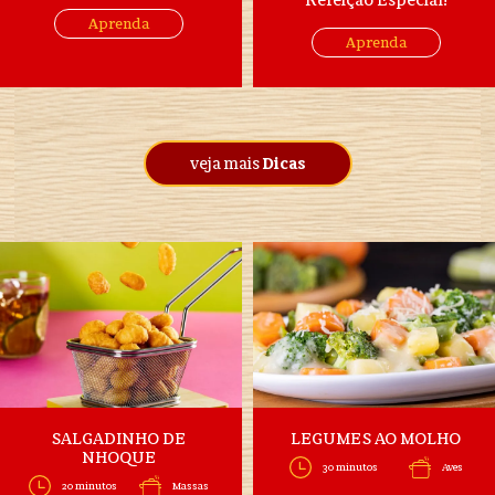
Aprenda
Aprenda
veja mais
Dicas
SALGADINHO DE
LEGUMES AO MOLHO
NHOQUE
30 minutos
Aves
20 minutos
Massas