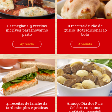
Parmegiana: 5 receitas
8 receitas de Pão de
incríveis para inovar no
Queijo: do tradicional ao
prato
bolo
Aprenda
Aprenda
41 receitas de lanche da
Almoço Dia dos Pais:
tarde simples e práticas
Celebre com uma
Refeição Especial!